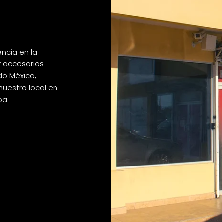
ncia en la
y accesorios
do México,
nuestro local en
loa