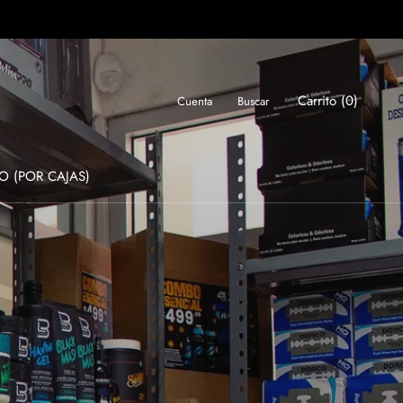
Carrito (
0
)
Cuenta
Buscar
O (POR CAJAS)
O (POR CAJAS)