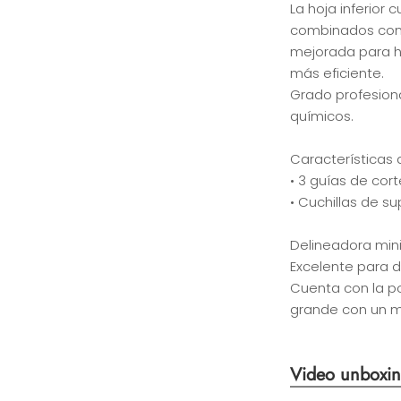
La hoja inferior 
combinados con 
mejorada para ha
más eficiente.
Grado profesiona
químicos.
Características 
• 3 guías de cort
• Cuchillas de su
Delineadora mini
Excelente para d
Cuenta con la p
grande con un mo
Video unboxi