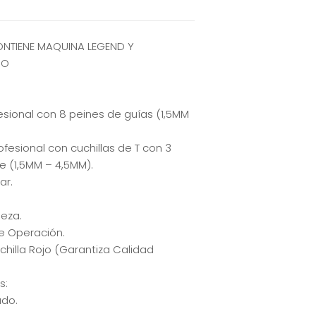
TIENE MAQUINA LEGEND Y
RO
esional con 8 peines de guías (1,5MM
ofesional con cuchillas de T con 3
e (1,5MM – 4,5MM).
ar.
ieza.
de Operación.
chilla Rojo (Garantiza Calidad
s:
ado.