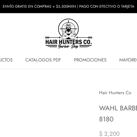
ENVÍO GRATIS EN COMPRAS + $3,500MXN | PAGO CON EFECTIVO O TARJETA
UCTOS
CATALOGOS PDF
PROMOCIONES
MAYORE
UCTOS
PROMOCIONES
MAYORE
Hair Hunters Co
WAHL BARB
8180
$ 2,200