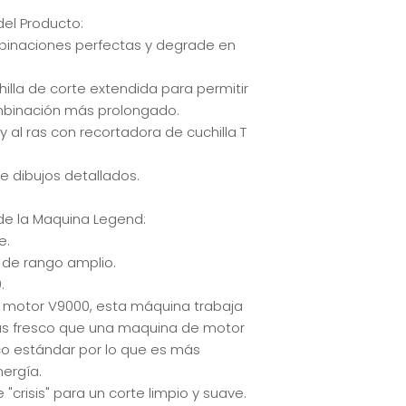
del Producto:
mbinaciones perfectas y degrade en
hilla de corte extendida para permitir
binación más prolongado.
y al ras con recortadora de cuchilla T
de dibujos detallados.
de la Maquina Legend:
e.
 de rango amplio.
.
 motor V9000, esta máquina trabaja
s fresco que una maquina de motor
o estándar por lo que es más
nergía.
"crisis" para un corte limpio y suave.