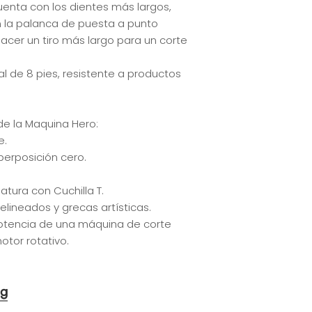
cuenta con los dientes más largos,
la palanca de puesta a punto
cer un tiro más largo para un corte
l de 8 pies, resistente a productos
de la Maquina Hero:
e.
perposición cero.
atura con Cuchilla T.
elineados y grecas artísticas.
otencia de una máquina de corte
tor rotativo.
ng