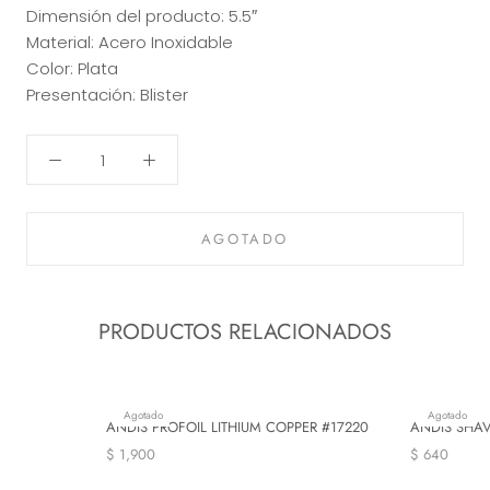
Dimensión del producto: 5.5″
Material: Acero Inoxidable
Color: Plata
Presentación: Blister
AGOTADO
PRODUCTOS RELACIONADOS
Agotado
Agotado
ANDIS PROFOIL LITHIUM COPPER #17220
ANDIS SHAV
$ 1,900
$ 640