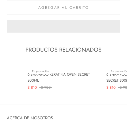
AGREGAR AL CARRITO
PRODUCTOS RELACIONADOS
En promoción
En promoció
6 SHAMPOO KERATINA OPEN SECRET
6 SHAMPOO
300ML
SECRET 300
$ 810
$ 900
$ 810
$ 9
ACERCA DE NOSOTROS