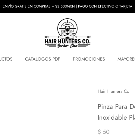
ENVÍO GRATIS EN COMPRAS + $3,500MXN | PAGO CON EFECTIVO O TARJETA
UCTOS
CATALOGOS PDF
PROMOCIONES
MAYORE
UCTOS
PROMOCIONES
MAYORE
Hair Hunters Co
Pinza Para D
Inoxidable Pl
$ 50