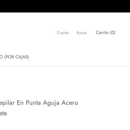
Carrito (
0
)
Cuenta
Buscar
O (POR CAJAS)
O (POR CAJAS)
epilar En Punta Aguja Acero
ata