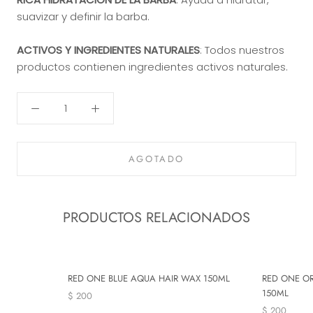
suavizar y definir la barba.
ACTIVOS Y INGREDIENTES NATURALES
: Todos nuestros
productos contienen ingredientes activos naturales.
AGOTADO
PRODUCTOS RELACIONADOS
RED ONE BLUE AQUA HAIR WAX 150ML
RED ONE O
150ML
$ 200
$ 200