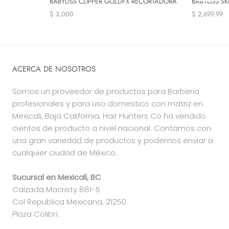
BABYLISS CLIPPER GOLDFX RECORTADORA
BABYLISS S
$ 3,000
$ 2,699.99
ACERCA DE NOSOTROS
Somos un proveedor de productos para Barberia
profesionales y para uso domestico con matriz en
Mexicali, Baja California; Hair Hunters Co ha vendido
cientos de producto a nivel nacional. Contamos con
una gran variedad de productos y podemos enviar a
cualquier ciudad de México.
Sucursal en Mexicali, BC
Calzada Macristy 881-5
Col Republica Mexicana, 21250.
Plaza Colibrí.