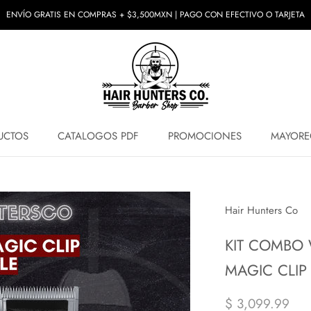
ENVÍO GRATIS EN COMPRAS + $3,500MXN | PAGO CON EFECTIVO O TARJETA
UCTOS
CATALOGOS PDF
PROMOCIONES
MAYORE
UCTOS
PROMOCIONES
MAYORE
Hair Hunters Co
KIT COMBO 
MAGIC CLIP
$ 3,099.99