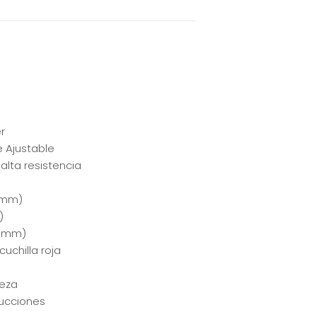
r
e Ajustable
alta resistencia
.5mm)
)
4.5mm)
cuchilla roja
ieza
rucciones