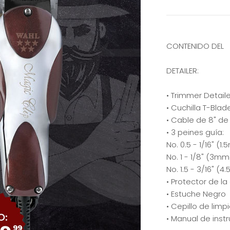
CONTENIDO DEL
DETAILER:
• Trimmer Detaile
• Cuchilla T-Blad
• Cable de 8" de 
• 3 peines guía:
No. 0.5 - 1/16" (1
No. 1 - 1/8" (3mm
No. 1.5 - 3/16" (
• Protector de la 
• Estuche Negro
• Cepillo de limp
• Manual de inst