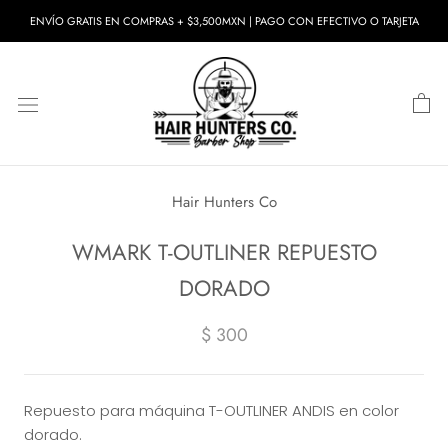
Saltar
ENVÍO GRATIS EN COMPRAS + $3,500MXN | PAGO CON EFECTIVO O TARJETA
a
contenido
Hair Hunters Co
WMARK T-OUTLINER REPUESTO
DORADO
$ 300
Repuesto para máquina T-OUTLINER ANDIS en color
dorado.