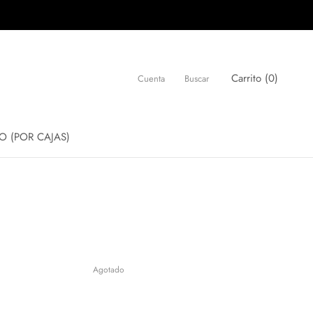
Carrito (
0
)
Cuenta
Buscar
O (POR CAJAS)
O (POR CAJAS)
Agotado