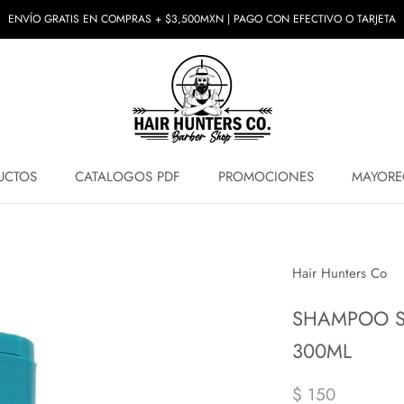
ENVÍO GRATIS EN COMPRAS + $3,500MXN | PAGO CON EFECTIVO O TARJETA
UCTOS
CATALOGOS PDF
PROMOCIONES
MAYORE
UCTOS
PROMOCIONES
MAYORE
Hair Hunters Co
SHAMPOO SI
300ML
$ 150